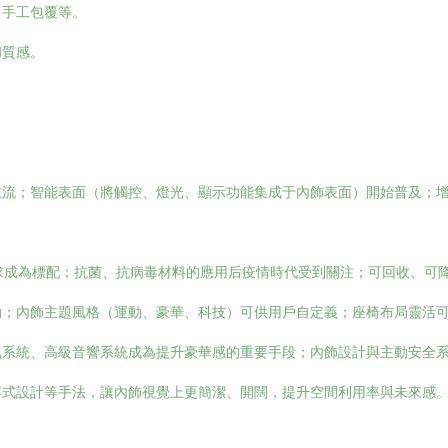
、手工包覆等。
和質感。
流；智能表面（將觸控、燈光、顯示功能集成于內飾表面）開始普及；增
求成為標配；抗菌、抗病毒材料的應用后疫情時代受到關注；可回收、可
動；內飾主題風格（運動、豪華、科技）可供用戶自定義；座椅布局靈活
氛系統、高級音響系統成為提升豪華感的重要手段；內飾設計與主動安全
浮式設計等手法，讓內飾視覺上更簡潔、開闊，提升空間利用率與未來感