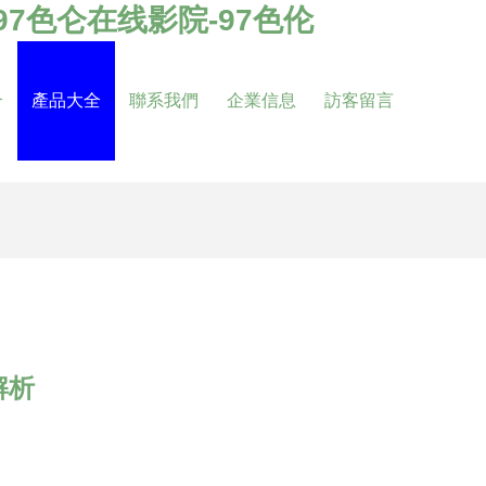
-97色仑在线影院-97色伦
介
產品大全
聯系我們
企業信息
訪客留言
解析