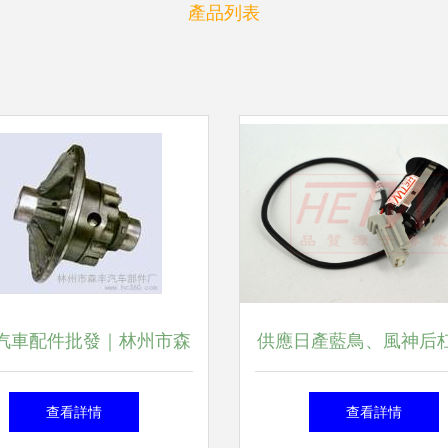
產品列表
汽車配件批發｜林州市森
供應日產藍鳥、風神后
車部件廠——專業供應重
電眼25994-5E9K7超
查看詳情
查看詳情