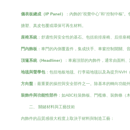
儀表板總成（IP Panel）
：內飾的“視覺中心”和“控制中樞
搪塑、真皮包覆或環保可再生材料。
座椅系統
：舒適性與安全性的基石。包括前排座椅、后排座椅
門內飾板
：車門的內側覆蓋件，集成扶手、車窗控制開關、
頂篷系統（Headliner）
：車廂頂部的內飾件，通常由面料、
地毯與聲學包
：包括地板地毯、行李箱地毯以及為提升NVH
方向盤
：最重要的操控與安全部件之一。除基本的轉向功能
裝飾件與功能性部件
：如ABC柱裝飾板、門檻條、裝飾條（
二、 關鍵材料與工藝技術
內飾件的品質感很大程度上取決于材料與制造工藝：