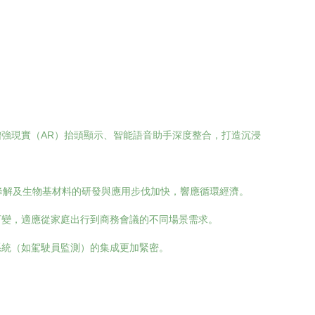
強現實（AR）抬頭顯示、智能語音助手深度整合，打造沉浸
降解及生物基材料的研發與應用步伐加快，響應循環經濟。
可變，適應從家庭出行到商務會議的不同場景需求。
系統（如駕駛員監測）的集成更加緊密。
。