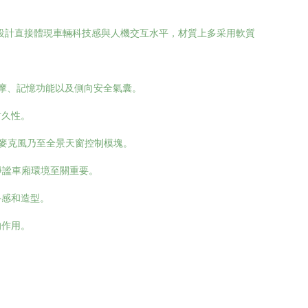
其設計直接體現車輛科技感與人機交互水平，材質上多采用軟質
按摩、記憶功能以及側向安全氣囊。
耐久性。
麥克風乃至全景天窗控制模塊。
靜謐車廂環境至關重要。
手感和造型。
的作用。