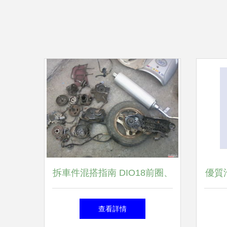
拆車件混搭指南 DIO18前圈、
優質
GY6排氣與汽車內飾升級
豐汽
查看詳情