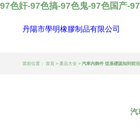
97色奸-97色搞-97色鬼-97色国产-
丹陽市學明橡膠制品有限公司
當前位置：
首頁
>
產品大全
>
汽車內飾件 從基礎認知到前
汽