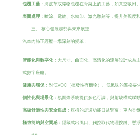
包覆工藝
：將皮革或織物包覆在骨架上的工藝，如真空吸附
表面處理
：噴涂、電鍍、水轉印、激光雕刻等，提升美觀度
三、 核心發展趨勢與未來展望
汽車內飾正經歷一場深刻的變革：
智能化與數字化
：大尺寸、曲面化、高清化的連屏設計成為主
式數字座艙。
健康與環保
：對低VOC（揮發性有機物）、低氣味的嚴格要
個性化與場景化
：氛圍燈系統提供多色可調，與駕駛模式聯
高級舒適性與安全集成
：座椅的舒適功能日益豐富；車內香
極致簡約與空間感
：隱藏式出風口、觸控取代物理按鍵、懸
****