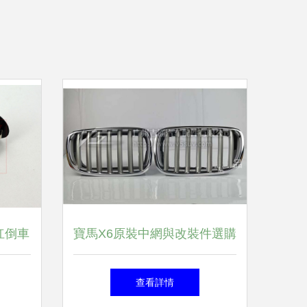
杠倒車
寶馬X6原裝中網與改裝件選購
聲波傳感
指南 價格、圖片及廠家全解
查看詳情