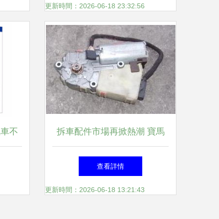
神后杠
讀
更新時間：2026-06-18 23:32:56
7超聲波
藍鳥、
4-
 - 廣
汽車不
拆車配件市場再掀熱潮 寶馬
行 -
秘汽車
與雷諾車型內飾件需求激增
查看詳情
更新時間：2026-06-18 13:21:43