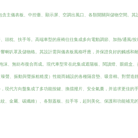
”。包含主儀表板、中控臺、顯示屏、空調出風口、各類開關與儲物空間。
、頭枕、扶手等。高端車型的座椅往往集成多向電動調節、加熱/通風/
音響喇叭罩及儲物格。其設計需與儀表板風格呼應，并保證良好的觸感和
泡沫、無紡布復合而成。現代車型常在此集成遮陽板、閱讀燈、眼鏡盒、
（噪聲、振動與聲振粗糙度）性能而鋪設的各種隔音墊、吸音棉。對營造
外，現代方向盤集成了多功能按鍵、換擋撥片、安全氣囊，并追求更佳的
木紋、金屬、碳纖維）、各類蓋板、拉手等，起到美化、保護和功能補充