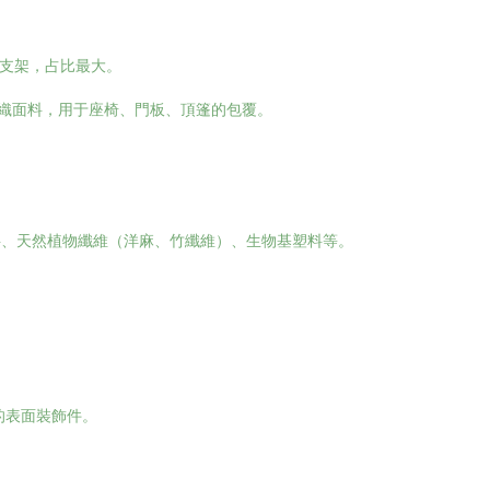
、支架，占比最大。
紡織面料，用于座椅、門板、頂篷的包覆。
料、天然植物纖維（洋麻、竹纖維）、生物基塑料等。
的表面裝飾件。
。