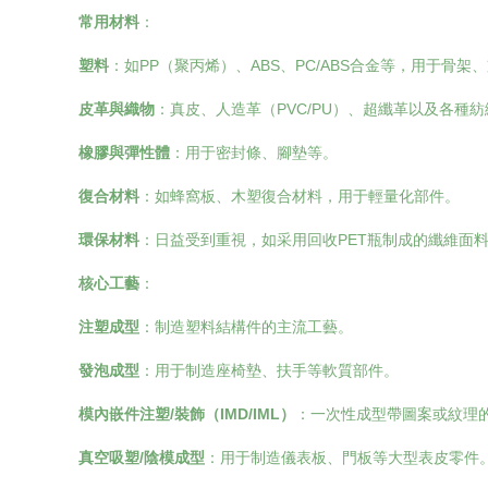
常用材料
：
塑料
：如PP（聚丙烯）、ABS、PC/ABS合金等，用于骨架
皮革與織物
：真皮、人造革（PVC/PU）、超纖革以及各種
橡膠與彈性體
：用于密封條、腳墊等。
復合材料
：如蜂窩板、木塑復合材料，用于輕量化部件。
環保材料
：日益受到重視，如采用回收PET瓶制成的纖維面
核心工藝
：
注塑成型
：制造塑料結構件的主流工藝。
發泡成型
：用于制造座椅墊、扶手等軟質部件。
模內嵌件注塑/裝飾（IMD/IML）
：一次性成型帶圖案或紋理
真空吸塑/陰模成型
：用于制造儀表板、門板等大型表皮零件