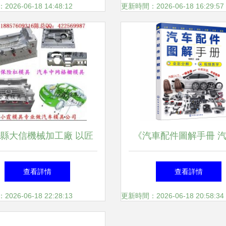
配件、輪殼的誠信廠家
器 - 供應日產藍鳥、風
26-06-18 14:48:12
更新時間：2026-06-18 16:29:57
倒車電眼25994-5E9K
傳感器廠家 - 供應日產
風神后杠倒車電眼2599
5E9K7超聲波傳感器價格
縣大信機械加工廠 以匠
《汽車配件圖解手冊 
州市越秀區永升源汽配商
鍛造汽車配件品質未來
神秘》—— 一張圖揭
查看詳情
查看詳情
內核的機械美感
26-06-18 22:28:13
更新時間：2026-06-18 20:58:34